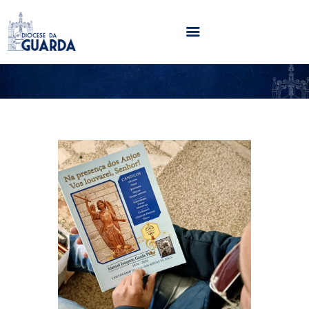
HOME
DIOCESE
SECRETARIADOS
PARÓQUIAS
NOTÍCIAS
AGENDA
MULTIMÉDIA
SENTIR COM A IGREJA
CONTACTOS