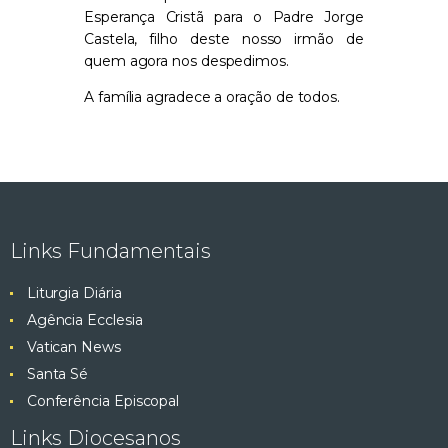
Esperança Cristã para o Padre Jorge
Castela, filho deste nosso irmão de
quem agora nos despedimos.
A família agradece a oração de todos.
Links Fundamentais
Liturgia Diária
Agência Ecclesia
Vatican News
Santa Sé
Conferência Episcopal
Links Diocesanos