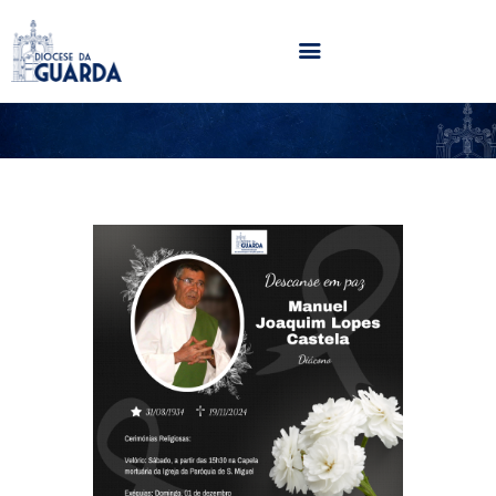
HOME
DIOCESE
SECRETARIADOS
PARÓQUIAS
NOTÍCIAS
AGENDA
MULTIMÉDIA
SENTIR COM A IGREJA
CONTACTOS