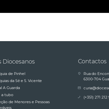
Contactos
s Diocesanos
quia de Pinhel
Rua do Encon
6300-704 Gua
uias da Sé e S. Vicente
al A Guarda
curia@dioces
 a tubo
(+351) 271 212
eção de Menores e Pessoas
eráveis