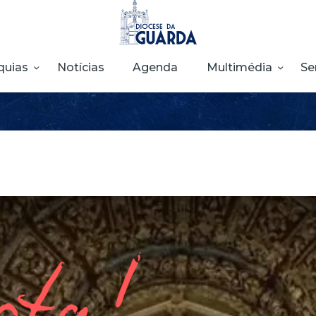
HOME
DIOCESE
quias
Notícias
Agenda
Multimédia
Se
SECRETARIADOS
PARÓQUIAS
NOTÍCIAS
AGENDA
MULTIMÉDIA
SENTIR COM A
IGREJA
CONTACTOS