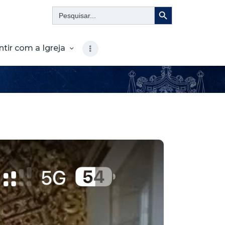
Search Button
Search
for:
ntir com a Igreja