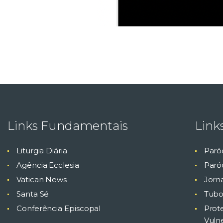
Links Fundamentais
Link
Liturgia Diária
Paró
Agência Ecclesia
Paróq
Vatican News
Jorn
Santa Sé
Tubo
Conferência Episcopal
Prot
Vuln