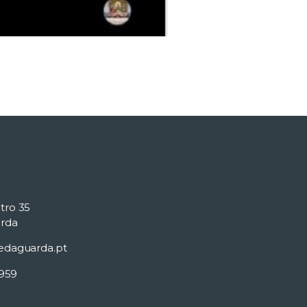
tro 35
rda
edaguarda.pt
 959