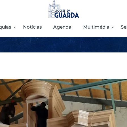
HOME
DIOCESE
quias
Notícias
Agenda
Multimédia
Se
SECRETARIADOS
PARÓQUIAS
NOTÍCIAS
AGENDA
MULTIMÉDIA
SENTIR COM A
IGREJA
CONTACTOS