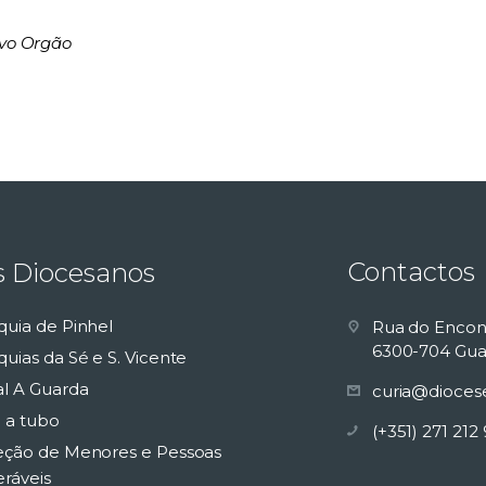
ovo Orgão
Contactos
s Diocesanos
quia de Pinhel
Rua do Encon
6300-704 Gua
uias da Sé e S. Vicente
al A Guarda
curia@dioces
 a tubo
(+351) 271 212
eção de Menores e Pessoas
eráveis