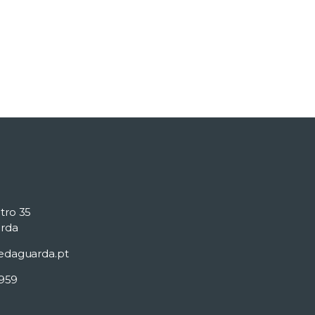
tro 35
rda
edaguarda.pt
 959