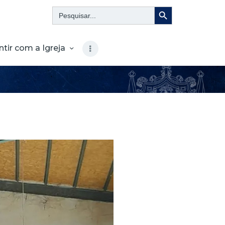
Search Button
Search
for:
ntir com a Igreja