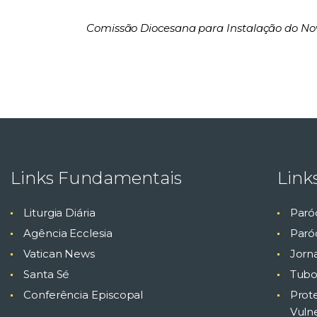
Comissão Diocesana para Instalação do N
Links Fundamentais
Link
Liturgia Diária
Paró
Agência Ecclesia
Paróq
Vatican News
Jorn
Santa Sé
Tubo
Conferência Episcopal
Prot
Vuln