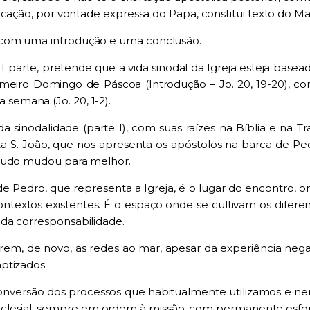
icação,
por vontade expressa do Papa
,
constitui
texto do Ma
 com uma introdução e u
ma
conclusão.
e I parte, pretende que a v
i
da s
i
nodal da
I
greja esteja basea
imeiro D
omingo de Pá
s
coa (Introdução –
Jo
.
20, 19-20
)
,
co
da semana
(
Jo
. 20, 1-2).
 da
sinodalidade
(
parte
I
), com s
u
as raízes
na Bíblia
e na
T
r
sta S. João, que nos apresenta os apóstolos na barca de Pe
tudo
m
ud
ou
para melhor
.
 de Pedro
,
que representa a Igreja
,
é o lugar do encontro
,
on
ontextos
existentes
. É o esp
a
ço onde se cultivam os difere
 da corr
es
ponsabilidade.
arem, de novo, as redes ao mar
,
apesar da expe
r
iência nega
ptizados
.
onversão dos processos
que habitualmente utilizamos e n
clesial
,
sempre em ordem à missão
,
com permanente
esfo