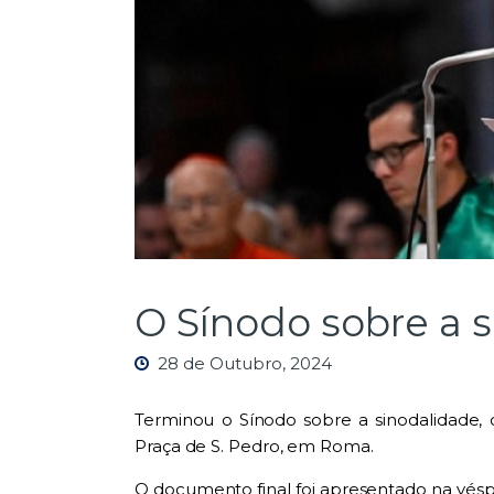
O Sínodo sobre a 
28 de Outubro, 2024
Terminou o
Sí
nodo sobre a
sinodali
da
de
,
Praça de S. Pedro, e
m
Roma.
O d
o
cumento final foi apresentado na vés