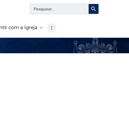
Search Button
Search
for:
ntir com a Igreja