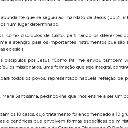
a abundante que se seguiu ao mandato de Jesus
( Jo
.21, 8
dos num lugar determinado.
, como discípulos de Cristo, partilhando os diferentes 
ma a atenção para os importantes instrumentos
que são 
s eclesiais.
 discípulos
por Jesus
:
“
Como Pai me enviou também vo
cípul
os
missionários, uma formação que seja integral, contín
para todos os povos
,
representado naquela refeição de pe
a
,
Maria Santíssima, pedindo-lhe que “nos ensine a ser um po
stam
os 10 casos
,
cujo tratamento foi encomendado a 10 gru
as e canónicas que envolvem formas específicas de ministé
hamadas ao exercício da Ordem do Diaconado. O Prefeito d