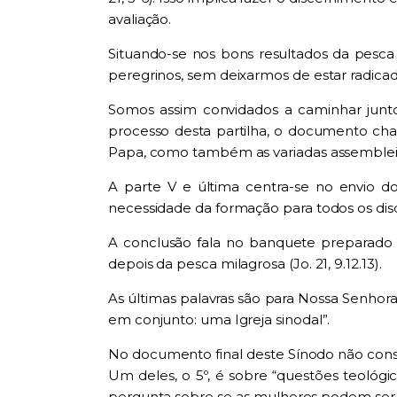
avaliação.
Situando-se nos bo
n
s resultados da pesc
peregrino
s,
sem deixarmos de estar radica
Somos assim convidados a caminhar juntos
processo desta partilha, o docu
me
nto cha
P
apa, como também as variadas
assembleia
A parte V e última
c
entra
-se
no envio dos
necessidade da f
or
mação para todos os dis
A conclusão fala no banquete preparado 
depois da pesca milagrosa (
Jo
. 21, 9.12.13).
A
s
última
s
palavra
s
são para Nossa Senhor
em conjunto: uma Igreja sinodal”.
N
o documento final deste Sínodo
não con
Um deles, o 5º, é sobre “questões teológic
pergunta sobre se as mulheres podem ser c