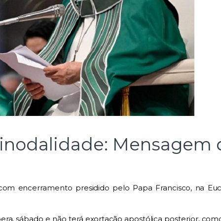
sinodalidade: Mensagem 
 com encerramento pres
i
dido pelo
P
apa Francisco, na Euc
pera, sábado
e
não terá exortação apostólica posterior, co