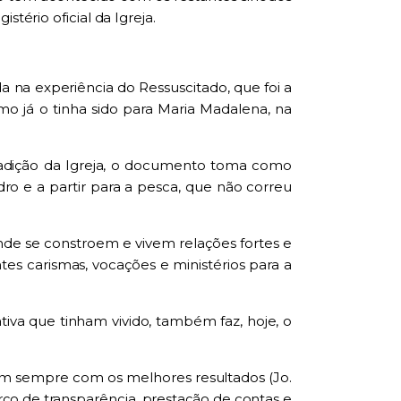
gistério
o
ficial da Igreja.
da na exper
i
ência do Ressuscitado, que foi a
mo já
o
tinha sido para Maria Madalena, na
adição da Igreja, o d
o
cumento toma como
dr
o e a
parti
r
para a pesca, que não correu
de se constroem e vivem relações fortes
e
ntes carismas, vocações e min
is
térios para a
tiva que tinham vivido,
também
faz
, hoje,
o
em sempre com os melhores resultados
(
Jo
.
rço
de
transparência, prestação de contas e