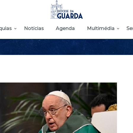
HOME
DIOCESE
quias
Notícias
Agenda
Multimédia
Se
SECRETARIADOS
PARÓQUIAS
NOTÍCIAS
AGENDA
MULTIMÉDIA
SENTIR COM A
IGREJA
CONTACTOS