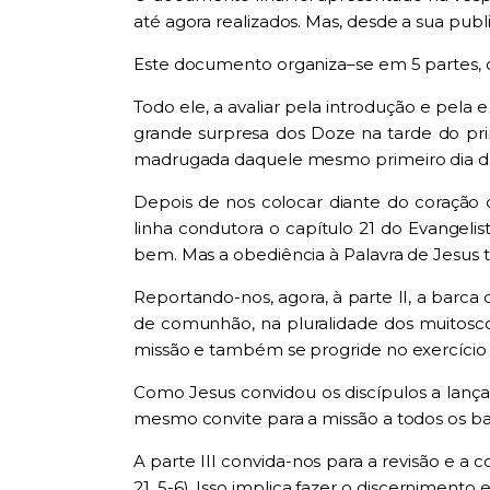
até agora realizados.
Mas, d
esde a sua publ
E
s
te documento organiza
–
se em 5 partes,
Todo ele, a avaliar pela introdução e pela 
grande surpresa dos
Doze
na
ta
rde d
o pr
madrugada daquele me
sm
o prime
i
ro dia 
Depois de nos colocar diante do coração
linha condutora o capítulo 21 do Evangeli
bem. Mas a obediência à Palavra
de Jesus
R
eportando-nos
, agora,
à parte II, a barca
de comunhão, na plura
l
idade dos muit
os
c
missão e também se
progride no exercício
Como Jesus convidou os discípulos a lanç
me
sm
o convite para a missão a todos os
ba
A parte III
convida-nos
para a
revisão e a
c
21, 5-6)
.
Isso
implica fazer o discernimento e