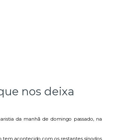
que nos deixa
aristia da
m
anhã de domi
n
go passado, na
mo tem acontecido com os restantes sínodos