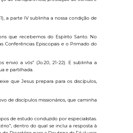
.11), a parte IV s
u
blinha a nossa condição de
dons que recebemos do Espírito
Santo
. No
as Conferências Episcopais e o Primado do
s envio a vós
”
(
Jo.20, 21-22
)
. E sublinha a
ua e partilhada
.
ixe que Jesus prepara para os discípulos,
vo de discí
p
ulos missionários, que caminha
pos de estudo conduzido por especialistas.
rio”, dentro do qual se inclui a resposta à
o Dicastério para a Doutrina da Fé já veio