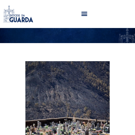
HOME
DIOCESE
SECRETARIADOS
PARÓQUIAS
NOTÍCIAS
AGENDA
MULTIMÉDIA
SENTIR COM A IGREJA
CONTACTOS