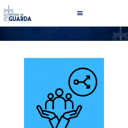
HOME
DIOCESE
SECRETARIADOS
PARÓQUIAS
NOTÍCIAS
AGENDA
MULTIMÉDIA
SENTIR COM A IGREJA
CONTACTOS