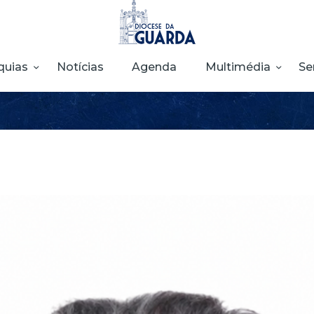
HOME
DIOCESE
quias
Notícias
Agenda
Multimédia
Se
SECRETARIADOS
PARÓQUIAS
NOTÍCIAS
AGENDA
MULTIMÉDIA
SENTIR COM A
IGREJA
CONTACTOS