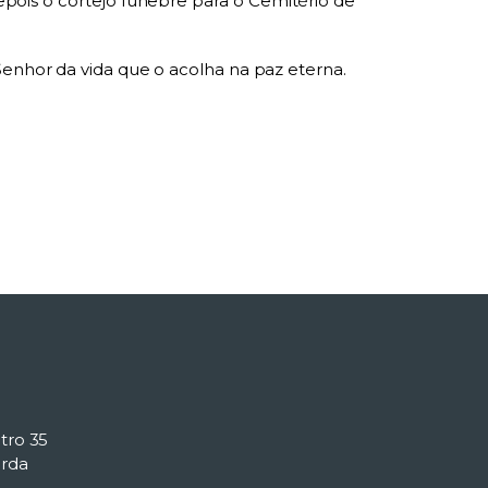
depois o cortejo fúnebre para o Cemitério de
Senhor da vida que o acolha na paz eterna.
tro 35
rda