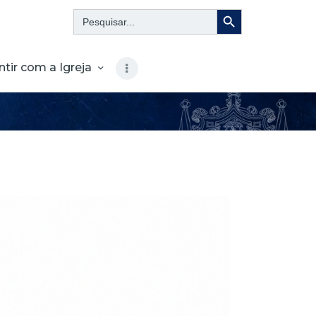
Search Button
Search
for:
ntir com a Igreja