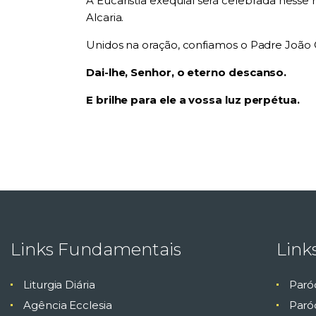
A Eucaristia exequial será celebrada nesse 
Alcaria.
Unidos na oração, confiamos o Padre João C
Dai-lhe, Senhor, o eterno descanso.
E brilhe para ele a vossa luz perpétua.
Links Fundamentais
Link
Liturgia Diária
Paró
Agência Ecclesia
Paróq