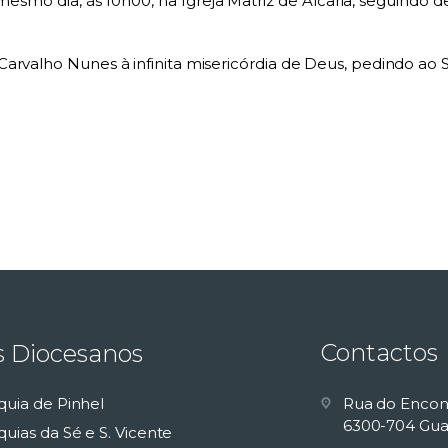
mesmo dia, às 10h00, na Igreja Matriz de Alcaria, seguindo 
arvalho Nunes à infinita misericórdia de Deus, pedindo ao 
Contactos
s Diocesanos
quia de Pinhel
Rua do Encon
6300-704 Gua
uias da Sé e S. Vicente