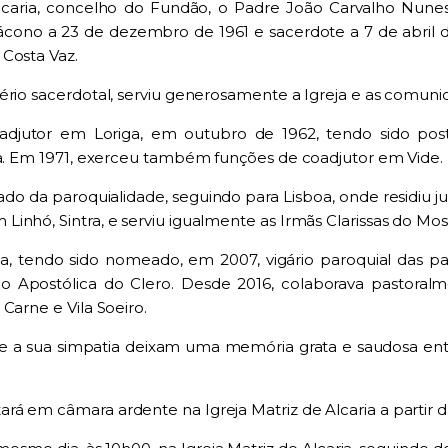
caria, concelho do Fundão, o Padre João Carvalho Nune
ácono a 23 de dezembro de 1961 e sacerdote a 7 de abril 
 Costa Vaz.
ério sacerdotal, serviu generosamente a Igreja e as comuni
oadjutor em Loriga, em outubro de 1962, tendo sido pos
ira. Em 1971, exerceu também funções de coadjutor em Vide.
do da paroquialidade, seguindo para Lisboa, onde residiu ju
nhó, Sintra, e serviu igualmente as Irmãs Clarissas do Most
, tendo sido nomeado, em 2007, vigário paroquial das p
o Apostólica do Clero. Desde 2016, colaborava pastoralme
Carne e Vila Soeiro.
de e a sua simpatia deixam uma memória grata e saudosa ent
á em câmara ardente na Igreja Matriz de Alcaria a partir da