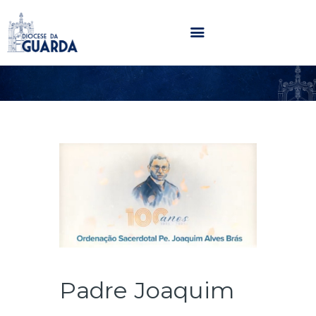
HOME
DIOCESE
SECRETARIADOS
PARÓQUIAS
NOTÍCIAS
AGENDA
MULTIMÉDIA
SENTIR COM A IGREJA
CONTACTOS
Padre Joaquim