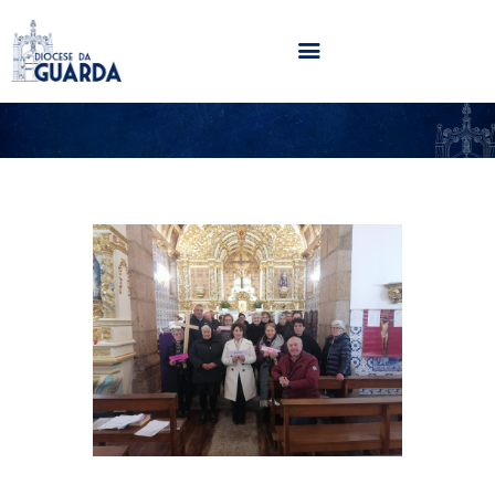
HOME
DIOCESE
SECRETARIADOS
PARÓQUIAS
NOTÍCIAS
AGENDA
MULTIMÉDIA
SENTIR COM A IGREJA
CONTACTOS