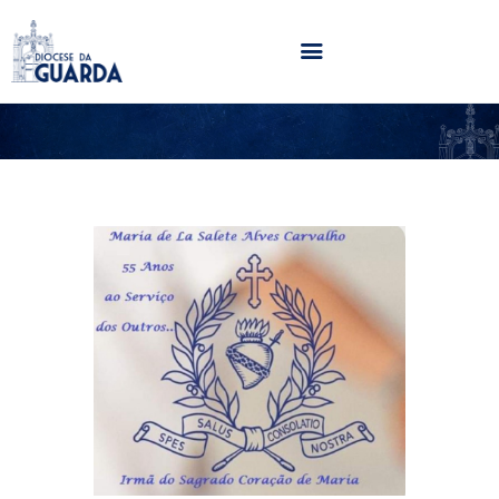
HOME
DIOCESE
SECRETARIADOS
PARÓQUIAS
NOTÍCIAS
AGENDA
MULTIMÉDIA
SENTIR COM A IGREJA
CONTACTOS