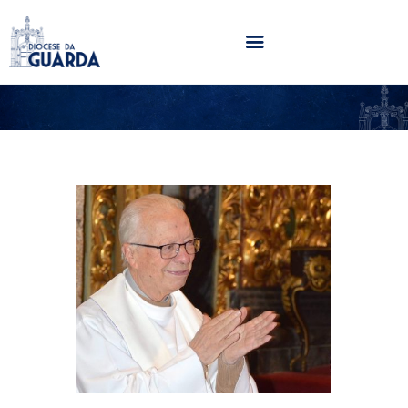
HOME
DIOCESE
SECRETARIADOS
PARÓQUIAS
NOTÍCIAS
AGENDA
MULTIMÉDIA
SENTIR COM A IGREJA
CONTACTOS