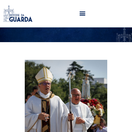
HOME
DIOCESE
SECRETARIADOS
PARÓQUIAS
NOTÍCIAS
AGENDA
MULTIMÉDIA
SENTIR COM A IGREJA
CONTACTOS