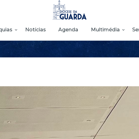
HOME
DIOCESE
quias
Notícias
Agenda
Multimédia
Se
SECRETARIADOS
PARÓQUIAS
NOTÍCIAS
AGENDA
MULTIMÉDIA
SENTIR COM A
IGREJA
CONTACTOS