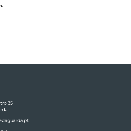
a.
tro 35
rda
edaguarda.pt