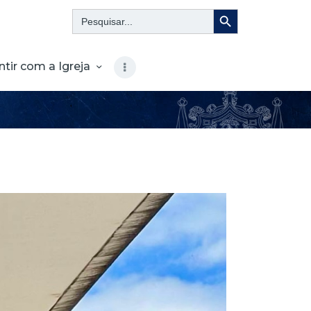
Search Button
Search
for:
ntir com a Igreja