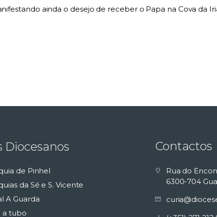
anifestando ainda o desejo de receber o Papa na Cova da Iri
Contactos
s Diocesanos
quia de Pinhel
Rua do Encon
6300-704 Gua
uias da Sé e S. Vicente
al A Guarda
curia@dioces
 a tubo