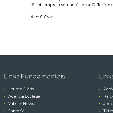
“Estai sempre a seu lado”, rezou D. José, m
foto: F. Cruz
Links Fundamentais
Link
Liturgia Diária
Paró
Agência Ecclesia
Paróq
Vatican News
Jorn
Santa Sé
Tubo