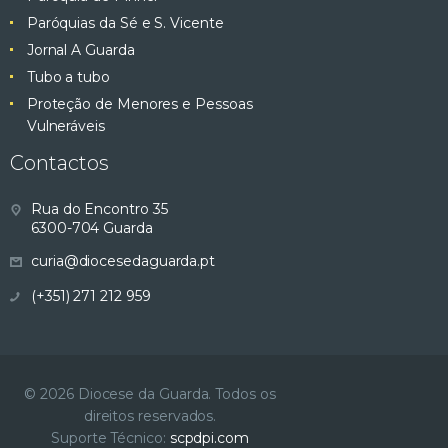
Paróquias da Sé e S. Vicente
Jornal A Guarda
Tubo a tubo
Proteção de Menores e Pessoas
Vulneráveis
Contactos
Rua do Encontro 35
6300-704 Guarda
curia@diocesedaguarda.pt
(+351) 271 212 959
© 2026 Diocese da Guarda. Todos os
direitos reservados.
Suporte Técnico:
scpdpi.com