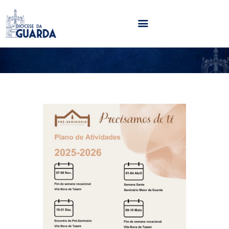
HOME
DIOCESE
SECRETARIADOS
PARÓQUIAS
NOTÍCIAS
AGENDA
MULTIMÉDIA
SENTIR COM A IGREJA
CONTACTOS