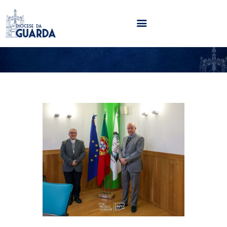
HOME
DIOCESE
SECRETARIADOS
PARÓQUIAS
NOTÍCIAS
AGENDA
MULTIMÉDIA
SENTIR COM A IGREJA
CONTACTOS