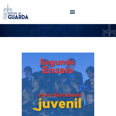
HOME
DIOCESE
SECRETARIADOS
PARÓQUIAS
NOTÍCIAS
AGENDA
MULTIMÉDIA
SENTIR COM A IGREJA
CONTACTOS