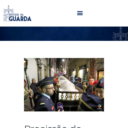
HOME
DIOCESE
SECRETARIADOS
PARÓQUIAS
NOTÍCIAS
AGENDA
MULTIMÉDIA
SENTIR COM A IGREJA
CONTACTOS