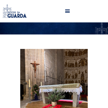
HOME
DIOCESE
SECRETARIADOS
PARÓQUIAS
NOTÍCIAS
AGENDA
MULTIMÉDIA
SENTIR COM A IGREJA
CONTACTOS