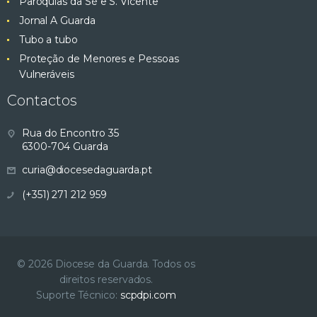
Paróquias da Sé e S. Vicente
Jornal A Guarda
Tubo a tubo
Proteção de Menores e Pessoas
Vulneráveis
Contactos
Rua do Encontro 35
6300-704 Guarda
curia@diocesedaguarda.pt
(+351) 271 212 959
© 2026 Diocese da Guarda. Todos os
direitos reservados.
Suporte Técnico:
scpdpi.com