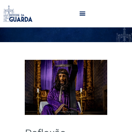
HOME
DIOCESE
SECRETARIADOS
PARÓQUIAS
NOTÍCIAS
AGENDA
MULTIMÉDIA
SENTIR COM A IGREJA
CONTACTOS