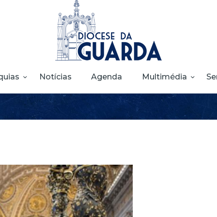
HOME
DIOCESE
SECRETARIADOS
PARÓQUIAS
quias
Notícias
Agenda
Multimédia
Se
NOTÍCIAS
AGENDA
MULTIMÉDIA
SENTIR COM A
IGREJA
CONTACTOS