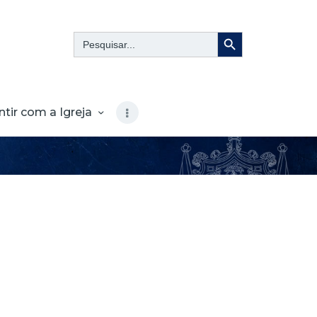
Search Button
Search
for:
ntir com a Igreja