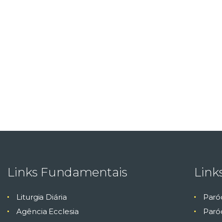
Links Fundamentais
Link
Liturgia Diária
Paró
Agência Ecclesia
Paróq