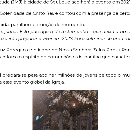
ude (JMJ) à cidade de Seul, que acolherá o evento em 2027
Solenidade de Cristo Rei, e contou com a presença de cer
uarda, partilhou a emoção do momento:
, juntos. Esta passagem de testemunho – que deixa uma cer
a a irão preparar e viver em 2027. Foi o culminar de uma mi
z Peregrina e o ícone de Nossa Senhora ‘Salus Populi Rom
to reforça o espírito de comunhão e de partilha que caracte
 prepara-se para acolher milhões de jovens de todo o mu
este evento global da Igreja.