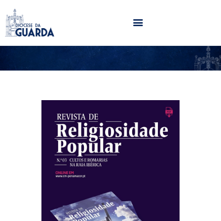
HOME
DIOCESE
SECRETARIADOS
PARÓQUIAS
NOTÍCIAS
AGENDA
MULTIMÉDIA
SENTIR COM A IGREJA
CONTACTOS