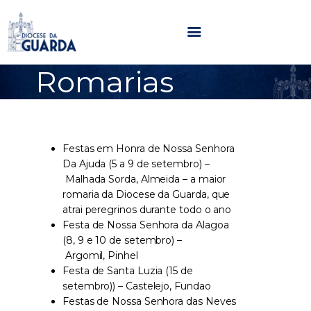
Romarias
HOME
DIOCESE
SECRETARIADOS
Festas em Honra de Nossa Senhora
PARÓQUIAS
Da Ajuda (5 a 9 de setembro) –
NOTÍCIAS
Malhada Sorda, Almeida – a maior
romaria da Diocese da Guarda, que
AGENDA
atrai peregrinos durante todo o ano
MULTIMÉDIA
Festa de Nossa Senhora da Alagoa
SENTIR COM A IGREJA
(8, 9 e 10 de setembro) –
Argomil, Pinhel
CONTACTOS
Festa de Santa Luzia (15 de
setembro)) – Castelejo, Fundao
Festas de Nossa Senhora das Neves