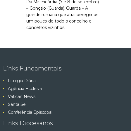
Da Misericórdia (7 e 8 de setembro)
– Gonçalo (Guarda), Guarda – A
grande romaria que atrai peregrinos
um pouco de todo o concelho e
concelhos vizinhos.
Links Fundamentais
Liturgia Diária
Agência Ecclesia
Vatican News
Santa Sé
Conferência Episcopal
Links Diocesanos