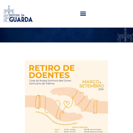
HOME
DIOCESE
SECRETARIADOS
PARÓQUIAS
NOTÍCIAS
AGENDA
MULTIMÉDIA
SENTIR COM A IGREJA
CONTACTOS