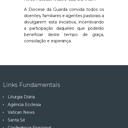
A Diocese da Guarda convida todos os
doentes, familiares e agentes pastorais a
divulgarem esta iniciativa, incentivando
a participação daqueles que poderão
beneficiar deste tempo de graça,
consolação e esperança.
Links Fundamentais
Liturgia Diária
Agência Ecclesia
Vatican News
Santa Sé
Conferência Episcopal