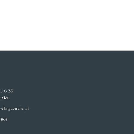
tro 35
rda
edaguarda.pt
 959