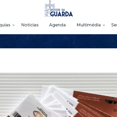
HOME
DIOCESE
quias
Notícias
Agenda
Multimédia
Se
SECRETARIADOS
PARÓQUIAS
NOTÍCIAS
AGENDA
MULTIMÉDIA
SENTIR COM A
IGREJA
CONTACTOS