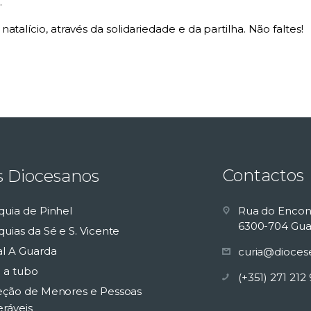
.
talício, através da solidariedade e da partilha. Não faltes!
Contactos
s Diocesanos
quia de Pinhel
Rua do Encon
6300-704 Gua
uias da Sé e S. Vicente
al A Guarda
curia@dioces
 a tubo
(+351) 271 212
eção de Menores e Pessoas
eráveis