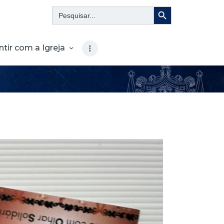
Search Button
Search
for:
ntir com a Igreja