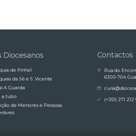
Contactos
s Diocesanos
quia de Pinhel
Rua do Encon
6300-704 Gua
uias da Sé e S. Vicente
al A Guarda
curia@dioces
 a tubo
(+351) 271 212
eção de Menores e Pessoas
eráveis