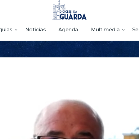
HOME
DIOCESE
quias
Notícias
Agenda
Multimédia
Se
SECRETARIADOS
PARÓQUIAS
NOTÍCIAS
AGENDA
MULTIMÉDIA
SENTIR COM A
IGREJA
CONTACTOS