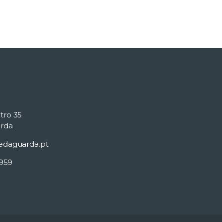
tro 35
rda
edaguarda.pt
 959