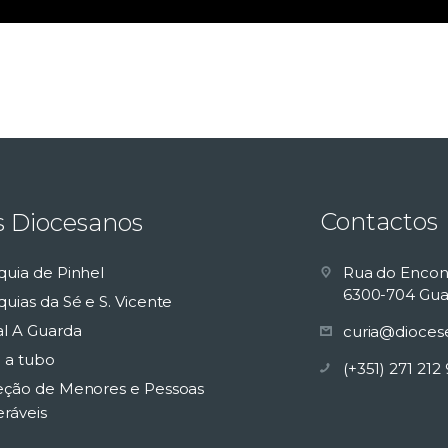
Contactos
s Diocesanos
quia de Pinhel
Rua do Encon
6300-704 Gua
uias da Sé e S. Vicente
al A Guarda
curia@dioces
 a tubo
(+351) 271 212
eção de Menores e Pessoas
eráveis