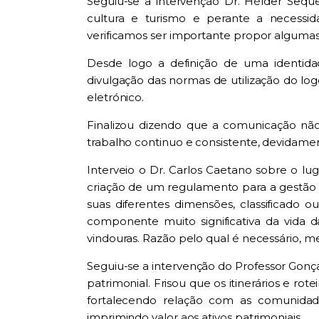
Seguiu-se a intervenção Dr. Hélder Sequ
cultura e turismo e perante a necessidad
verificamos ser importante propor alguma
Desde logo a definição de uma identida
divulgação das normas de utilização do logo
eletrónico.
Finalizou dizendo que a comunicação não
trabalho continuo e consistente, devidamen
Interveio o Dr. Carlos Caetano sobre o lu
criação de um regulamento para a gestão e 
suas diferentes dimensões, classificado
componente muito significativa da vida 
vindouras. Razão pelo qual é necessário, m
Seguiu-se a intervenção do Professor Gonçalo
patrimonial. Frisou que os itinerários e r
fortalecendo relação com as comunidad
imprimindo valor aos ativos patrimoniais.