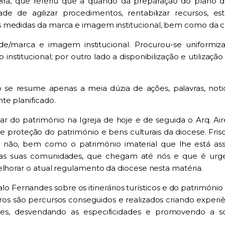
eira, que referiu que a quando da preparação do plano 
e de agilizar procedimentos, rentabilizar recursos, est
s medidas da marca e imagem institucional, bem como da c
de/marca e imagem institucional. Procurou-se uniformiz
 institucional; por outro lado a disponibilização e utilizaç
 se resume apenas a meia dúzia de ações, palavras, no
te planificado.
gar do património na Igreja de hoje e de seguida o Arq. 
proteção do património e bens culturais da diocese. Frisou
 ou não, bem como o património imaterial que lhe está a
das suas comunidades, que chegam até nós e que é urgen
elhorar o atual regulamento da diocese nesta matéria.
 Fernandes sobre os itinerários turísticos e do património rel
oteiros são percursos conseguidos e realizados criando expe
es, desvendando as especificidades e promovendo a so