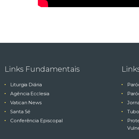
Links Fundamentais
Link
Liturgia Diária
Paró
Agência Ecclesia
Paróq
Vatican News
Jorn
Santa Sé
Tubo
Conferência Episcopal
Prot
Vuln