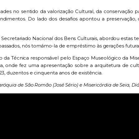
des no sentido da valorização Cultural, da conservação pa
imentos. Do lado dos desafios apontou a preservação, ca
 Secretariado Nacional dos Bens Culturais, abordou estas t
passados, nós tomámo-la de empréstimo às gerações futura
o da Técnica responsável pelo Espaço Museológico da Mise
aiva, onde fez uma apresentação sobre a arquitetura de c
23, duzentos e cinquenta anos de existência.
róquia de São Romão (José Sério) e Misericórdia de Seia, Di