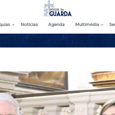
HOME
DIOCESE
quias
Notícias
Agenda
Multimédia
Se
SECRETARIADOS
PARÓQUIAS
NOTÍCIAS
AGENDA
MULTIMÉDIA
SENTIR COM A
IGREJA
CONTACTOS