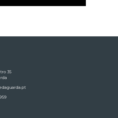
tro 35
rda
edaguarda.pt
 959