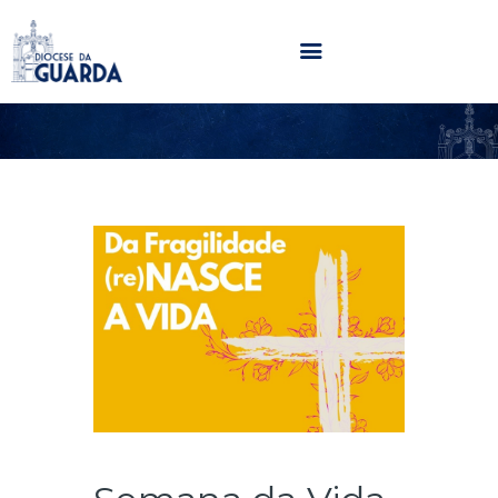
HOME
DIOCESE
SECRETARIADOS
PARÓQUIAS
NOTÍCIAS
AGENDA
MULTIMÉDIA
SENTIR COM A IGREJA
CONTACTOS