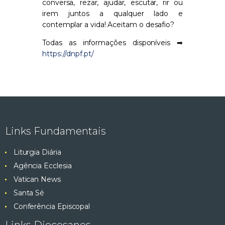
conversa, rezar, ajudar, escutar, rir ou
irem juntos a qualquer lado e
contemplar a vida! Aceitam o desafio?
Todas as informações disponíveis ➡
https://dnpf.pt/
Links Fundamentais
Liturgia Diária
Agência Ecclesia
Vatican News
Santa Sé
Conferência Episcopal