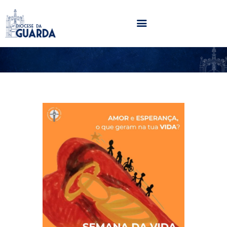
HOME
DIOCESE
SECRETARIADOS
PARÓQUIAS
NOTÍCIAS
AGENDA
MULTIMÉDIA
SENTIR COM A IGREJA
CONTACTOS