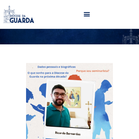
HOME
DIOCESE
SECRETARIADOS
PARÓQUIAS
NOTÍCIAS
AGENDA
MULTIMÉDIA
SENTIR COM A IGREJA
CONTACTOS