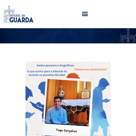
HOME
DIOCESE
SECRETARIADOS
PARÓQUIAS
NOTÍCIAS
AGENDA
MULTIMÉDIA
SENTIR COM A IGREJA
CONTACTOS