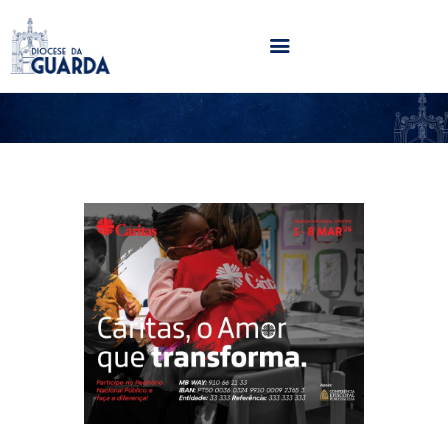
HOME
DIOCESE
SECRETARIADOS
PARÓQUIAS
NOTÍCIAS
AGENDA
MULTIMÉDIA
SENTIR COM A IGREJA
CONTACTOS