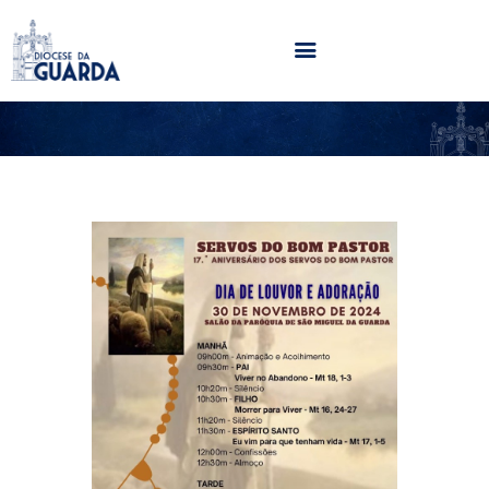
HOME
DIOCESE
SECRETARIADOS
PARÓQUIAS
NOTÍCIAS
AGENDA
MULTIMÉDIA
SENTIR COM A IGREJA
CONTACTOS