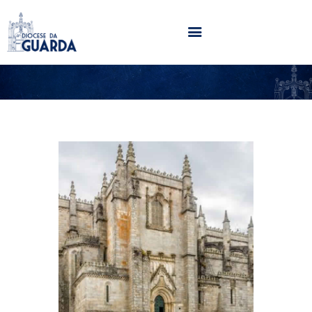
HOME
DIOCESE
SECRETARIADOS
PARÓQUIAS
NOTÍCIAS
AGENDA
MULTIMÉDIA
SENTIR COM A IGREJA
CONTACTOS