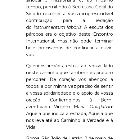
sinodal e missionária e, ao mesmo
tempo, permitindo à Secretaria Geral do
Sínodo recolher a vossa imprescindível
contribuição para a redação
do
Instrumentum laboris
. A escuta dos
párocos era o objetivo deste Encontro
Internacional, mas não pode terminar
hoje: precisamos de continuar a ouvir-
vos.
Queridos irmãos, estou ao vosso lado
neste caminho que também eu procuro
percorrer. De coração vos abençoo a
todos, e por minha vez preciso de sentir
a vossa solidariedade e o apoio da vossa
oração. Confiemo-nos à Bem-
aventurada Virgem Maria
Odighitria
:
Aquela que indica a estrada, Aquela que
nos leva até ao Caminho, à Verdade e à
Vida.
Roma, São João de Latrão, 2 de maio de