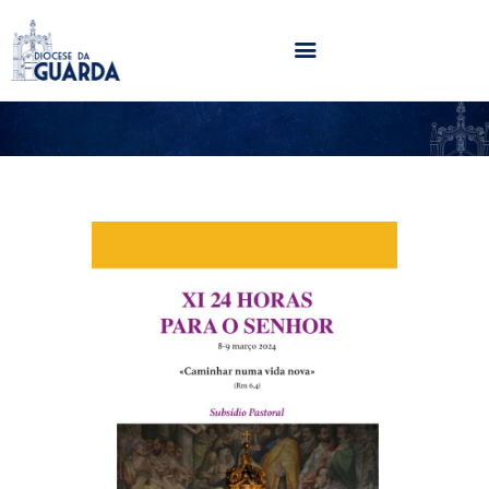
HOME
DIOCESE
SECRETARIADOS
PARÓQUIAS
NOTÍCIAS
AGENDA
MULTIMÉDIA
SENTIR COM A IGREJA
CONTACTOS