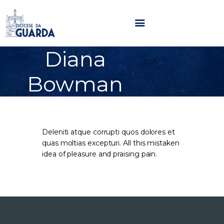
Diana
HOME
Bowman
DIOCESE
SECRETARIADOS
PARÓQUIAS
NOTÍCIAS
Deleniti atque corrupti quos dolores et
AGENDA
quas moltias excepturi. All this mistaken
idea of pleasure and praising pain.
MULTIMÉDIA
SENTIR COM A IGREJA
CONTACTOS