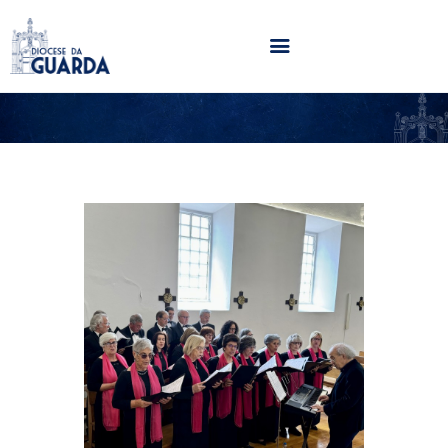
HOME
DIOCESE
SECRETARIADOS
PARÓQUIAS
NOTÍCIAS
AGENDA
MULTIMÉDIA
SENTIR COM A IGREJA
CONTACTOS