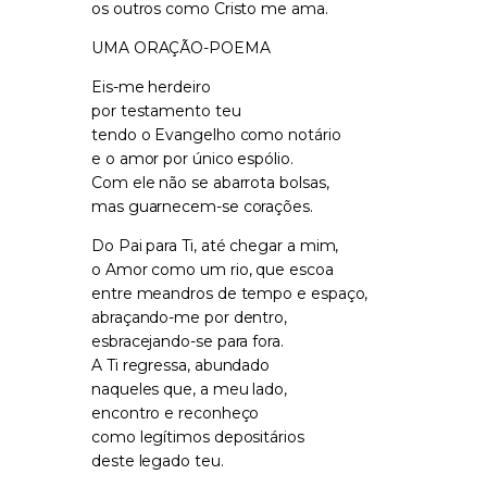
os outros como Cristo me ama.
UMA ORAÇÃO-POEMA
Eis-me herdeiro
por testamento teu
tendo o Evangelho como notário
e o amor por único espólio.
Com ele não se abarrota bolsas,
mas guarnecem-se corações.
Do Pai para Ti, até chegar a mim,
o Amor como um rio, que escoa
entre meandros de tempo e espaço,
abraçando-me por dentro,
esbracejando-se para fora.
A Ti regressa, abundado
naqueles que, a meu lado,
encontro e reconheço
como legítimos depositários
deste legado teu.