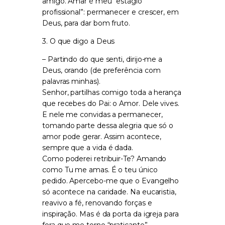
amigo. Amar é meu “estágio
profissional”: permanecer e crescer, em
Deus, para dar bom fruto.
3. O que digo a Deus
– Partindo do que senti, dirijo-me a
Deus, orando (de preferência com
palavras minhas).
Senhor, partilhas comigo toda a herança
que recebes do Pai: o Amor. Dele vives.
E nele me convidas a permanecer,
tomando parte dessa alegria que só o
amor pode gerar. Assim acontece,
sempre que a vida é dada.
Como poderei retribuir-Te? Amando
como Tu me amas. É o teu único
pedido. Apercebo-me que o Evangelho
só acontece na caridade. Na eucaristia,
reavivo a fé, renovando forças e
inspiração. Mas é da porta da igreja para
fora que me torno “praticante”,