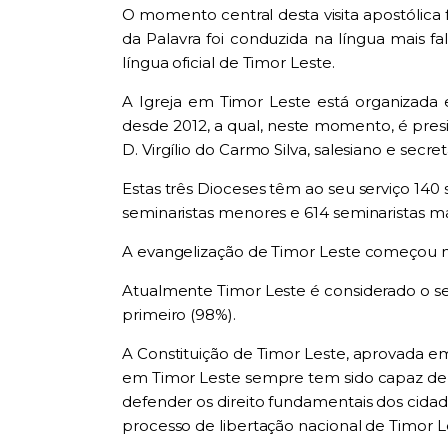
O momento centr
al
dest
a
visita apostólica 
da Palavra foi conduzida na língua mais f
língua oficial de Timor Leste.
A Igreja em Timor Leste está organizada e
desde 2012, a qual
,
neste momento
,
é pres
D. Virgílio do Carmo Silva, salesiano e secre
Estas três Dioceses têm ao seu serviço 140
sem
ina
ristas menores
e
614 seminaristas
ma
A evangelização de Timor Leste começou n
Atualmente Timor Lest
e
é considerado
o
s
primeiro (98%)
.
A Constituição de Timor Leste
,
aprovada em 
em Timor Leste sempre tem sido capaz de
defe
n
der
os direito
fundamenta
i
s dos cidad
processo de libertação naci
ona
l de Timor L