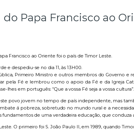
do Papa Francisco ao Ori
apa Francisco ao Oriente foi o país de T
i
mor Leste
.
arde e de
sp
ediu-se no dia 11, às 13H00.
lica, Pri
me
iro Mi
n
istro e outros me
mbr
os do Governo e r
rar pela Fé e
lembrou como o apoio da Fé e da Igreja Catól
s
se-lhe
s
em português: “Que a
vossa Fé seja a vossa cu
l
tura”
 este povo jovem no tempo
de país independente, mas tam
ombate á pobreza, sobretudo no mu
n
do rural e a necessi
os fundamentos de u
ma
verdadeira educação, que conduza a
 Leste
.
O primeiro foi S. João P
a
ulo II, em 1989, qu
a
ndo Timor