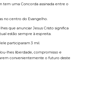
ém tem uma Concorda assinada entre o
as no centro do Evangelho.
l
h
es que anunciar Jesus Cristo significa
itual estão sempre à espreita.
Nele par
ti
c
i
param 3 mil.
ou-lh
e
s liberdade, compromisso e
arem convenientemente o fut
u
ro deste