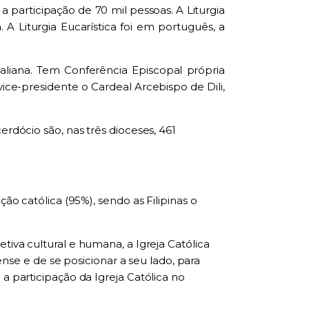
a participação de
70 mil pessoas
. A Liturgia
A Liturgia Eucarística foi em
p
ortugu
ês
, a
aliana.
T
em Conferência Episcopal própria
vice-pres
id
ente o
C
ardeal
A
rcebispo de Dili,
cerdócio são
, nas três dioceses,
461
ão católica (95%)
,
sendo as Filipinas o
etiva cultural e humana, a Igreja Católica
e
n
se e
de se
posicionar a seu lado
,
para
a
a participação da Igreja Católica no