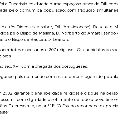
foi a Eucar
is
t
ia
celebrada numa espaçosa praça de Dili,
com 
alada
p
elo comum da população, com tradução simultânea. 
m três Dioceses, a saber, Dili (Arquidiocese), Baucau e M
i
dida pelo Bispo de Maliana, D. Norberto do Amaral, sendo 
tário o
B
ispo de Baucau,
D. Leandro.
 sacerdotes diocesanos e 207
r
eligiosos. Os candidatos ao sa
iores
.
o séc. XVI, com a chegada dos portugueses.
egundo pa
í
s
do mundo
com m
a
ior percentagem de populaç
2002, garante plena liberdade religiosa e diz que
,
na pe
r
sp
 assumir
com dignidade o sofrimento de todo o povo timor
ãos. E acre
scen
ta, no
art
º 11º: “O Es
t
ado reconhece e apreci
este”.