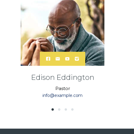
Edison Eddington
Pastor
Ass
info@example.com