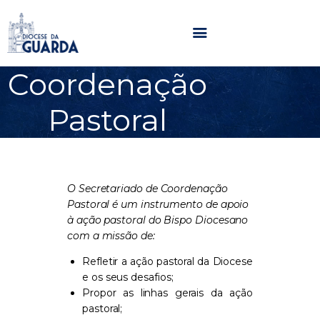
Coordenação
HOME
Pastoral
DIOCESE
SECRETARIADOS
PARÓQUIAS
NOTÍCIAS
O Secretariado de Coordenação
AGENDA
Pastoral é um instrumento de apoio
à ação pastoral do Bispo Diocesano
MULTIMÉDIA
com a missão de:
SENTIR COM A IGREJA
Refletir a ação pastoral da Diocese
CONTACTOS
e os seus desafios;
Propor as linhas gerais da ação
pastoral;