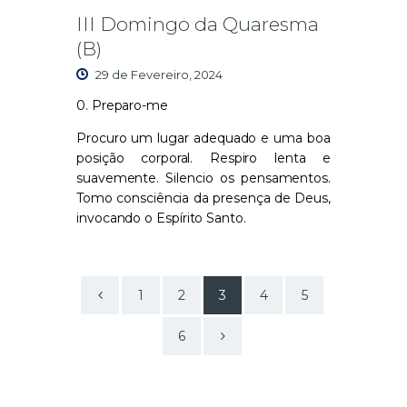
III Domingo da Quaresma
(B)
29 de Fevereiro, 2024
0. Preparo-me
Procuro um lugar adequado e uma boa
posição corporal. Respiro lenta e
suavemente. Silencio os pensamentos.
Tomo consciência da presença de Deus,
invocando o Espírito Santo.
<
1
2
3
4
5
>
6