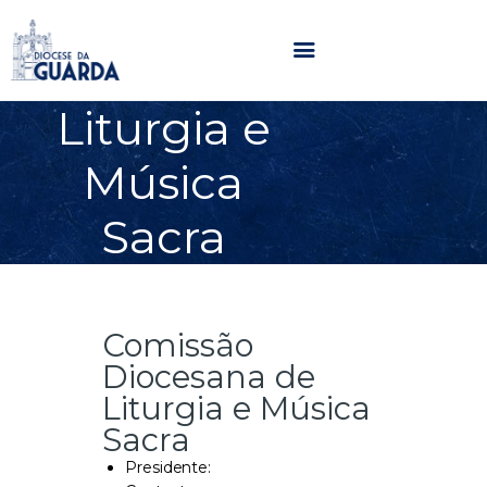
Liturgia e
HOME
Música
DIOCESE
SECRETARIADOS
Sacra
PARÓQUIAS
NOTÍCIAS
AGENDA
Comissão
MULTIMÉDIA
Diocesana de
SENTIR COM A IGREJA
Liturgia e Música
CONTACTOS
Sacra
Presidente: