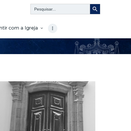
Search Button
Search
for:
ntir com a Igreja