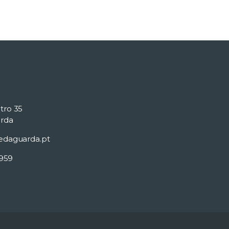
tro 35
rda
edaguarda.pt
 959