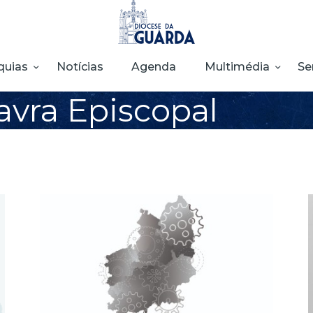
HOME
DIOCESE
quias
Notícias
Agenda
Multimédia
Se
SECRETARIADOS
avra Episcopal
PARÓQUIAS
NOTÍCIAS
AGENDA
MULTIMÉDIA
SENTIR COM A
IGREJA
CONTACTOS