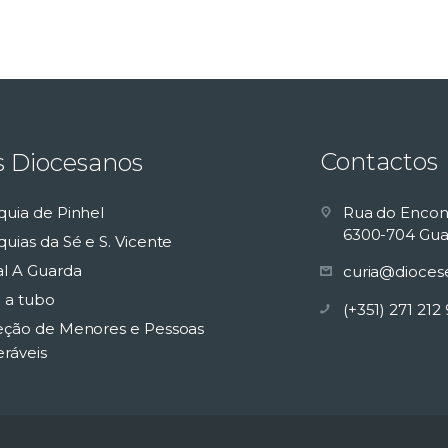
Contactos
s Diocesanos
quia de Pinhel
Rua do Encon
6300-704 Gua
uias da Sé e S. Vicente
al A Guarda
curia@dioces
 a tubo
(+351) 271 212
eção de Menores e Pessoas
eráveis