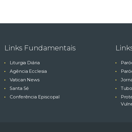
Links Fundamentais
Link
Liturgia Diária
Paró
Agência Ecclesia
Paróq
Vatican News
Jorn
Santa Sé
Tubo
Conferência Episcopal
Prot
Vuln