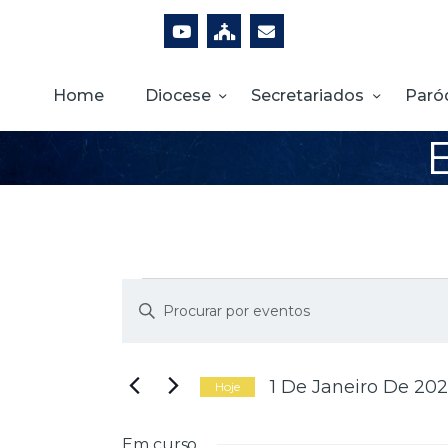
Home
Diocese
Secretariados
Paró
N
D
i
g
a
i
1 De Janeiro De 20
Hoje
t
S
e
e
Em curso
a