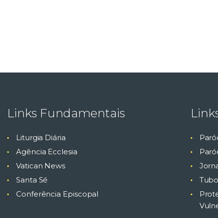
u
r
ã
e
p
o
r
o
E
v
e
n
d
Links Fundamentais
Link
t
o
Liturgia Diária
Paró
s
Agência Ecclesia
Paróq
c
e
Vatican News
Jorn
o
m
Santa Sé
Tubo
p
Conferência Episcopal
Prot
a
Vuln
l