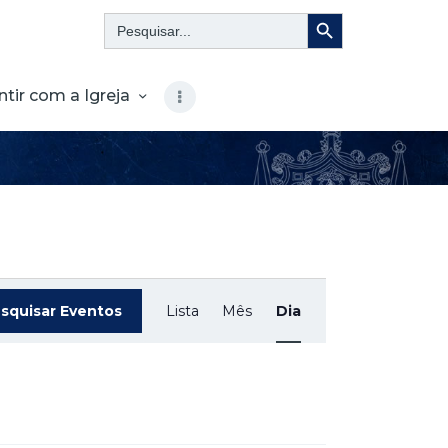
Search Button
Search
for:
ntir com a Igreja
N
squisar Eventos
Lista
Mês
Dia
a
v