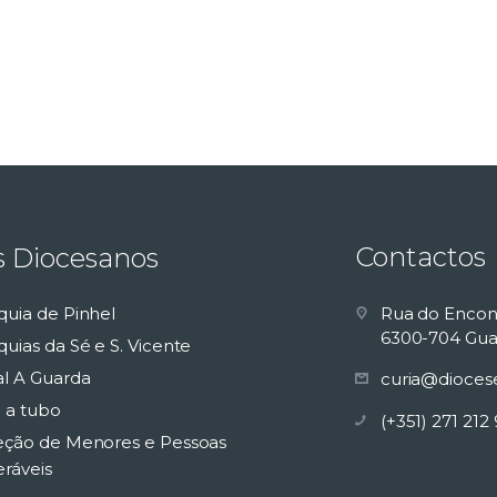
Contactos
s Diocesanos
quia de Pinhel
Rua do Encon
6300-704 Gua
uias da Sé e S. Vicente
al A Guarda
curia@dioces
 a tubo
(+351) 271 212
eção de Menores e Pessoas
eráveis