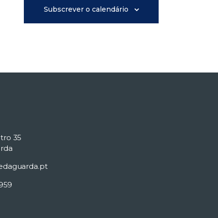
i
Subscrever o calendário
s
u
a
l
i
tro 35
z
rda
edaguarda.pt
a
 959
ç