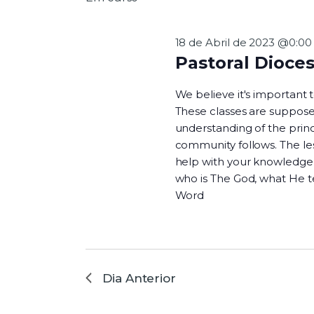
l
v
p
e
a
c
18 de Abril de 2023 @0:00
l
i
Pastoral Dioce
a
o
e
v
n
We believe it's important
r
e
These classes are suppose
a
a
understanding of the princi
-
d
g
community follows. The les
c
a
help with your knowledge o
h
t
who is The God, what He 
a
a
Word
v
.
a
e
.
P
r
ç
Dia Anterior
o
c