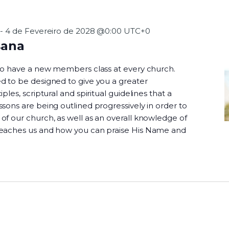
-
4 de Fevereiro de 2028 @0:00
UTC+0
sana
 to have a new members class at every church.
d to be designed to give you a greater
ples, scriptural and spiritual guidelines that a
sons are being outlined progressively in order to
f our church, as well as an overall knowledge of
teaches us and how you can praise His Name and