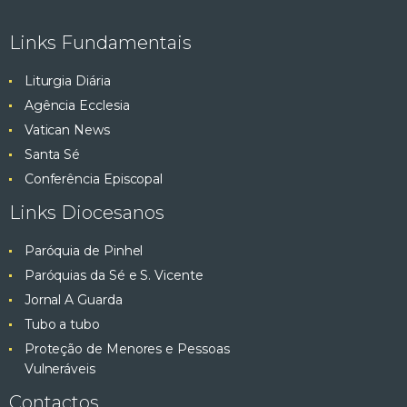
e
ç
Links Fundamentais
ã
s
o
Liturgia Diária
q
d
Agência Ecclesia
e
Vatican News
u
E
Santa Sé
v
i
Conferência Episcopal
e
Links Diocesanos
s
n
t
Paróquia de Pinhel
a
o
Paróquias da Sé e S. Vicente
e
Jornal A Guarda
Tubo a tubo
v
Proteção de Menores e Pessoas
Vulneráveis
i
Contactos