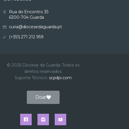
s
Rua do Encontro 35
6300-704 Guarda
u
curia@diocesedaguarda.pt
a
(+351) 271 212 959
l
i
© 2026 Diocese da Guarda. Todos os
direitos reservados.
z
Suporte Técnico:
scpdpi.com
a
Doar
ç
ã