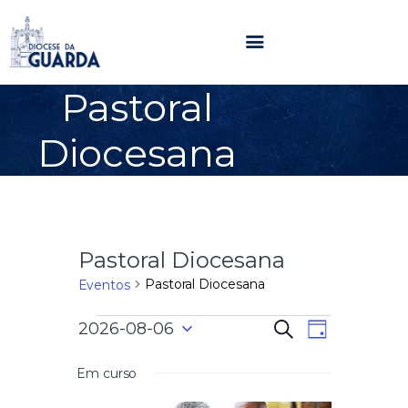
Pastoral
HOME
Diocesana
DIOCESE
SECRETARIADOS
PARÓQUIAS
NOTÍCIAS
Pastoral Diocesana
AGENDA
MULTIMÉDIA
Pastoral Diocesana
Eventos
SENTIR COM A IGREJA
N
N
2026-08-06
P
CONTACTOS
D
e
a
S
i
s
a
e
a
Em curso
v
q
l
u
e