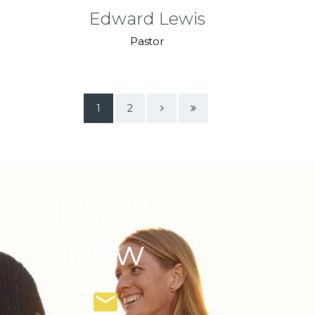
Edward Lewis
Pastor
NEXT
1
LAST
2
Join Us
Now