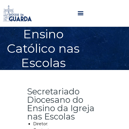
Ensino
HOME
Católico nas
DIOCESE
SECRETARIADOS
Escolas
PARÓQUIAS
NOTÍCIAS
AGENDA
Secretariado
MULTIMÉDIA
Diocesano do
SENTIR COM A IGREJA
Ensino da Igreja
CONTACTOS
nas Escolas
Diretor: