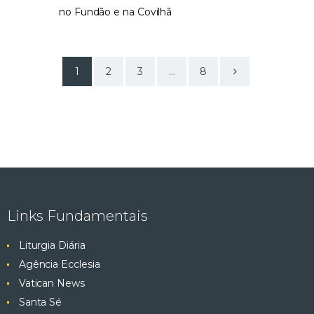
no Fundão e na Covilhã
1
2
3
>
…
8
Links Fundamentais
Liturgia Diária
Agência Ecclesia
Vatican News
Santa Sé