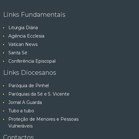
e
ç
Links Fundamentais
ã
s
o
Liturgia Diária
q
d
Agência Ecclesia
e
Vatican News
u
E
Santa Sé
v
i
Conferência Episcopal
e
Links Diocesanos
s
n
t
Paróquia de Pinhel
a
o
Paróquias da Sé e S. Vicente
e
Jornal A Guarda
Tubo a tubo
v
Proteção de Menores e Pessoas
Vulneráveis
i
Contactos