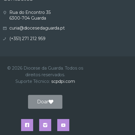
s
Rua do Encontro 35
6300-704 Guarda
u
curia@diocesedaguarda.pt
a
(+351) 271 212 959
l
i
© 2026 Diocese da Guarda. Todos os
direitos reservados.
z
Suporte Técnico:
scpdpi.com
a
Doar
ç
ã