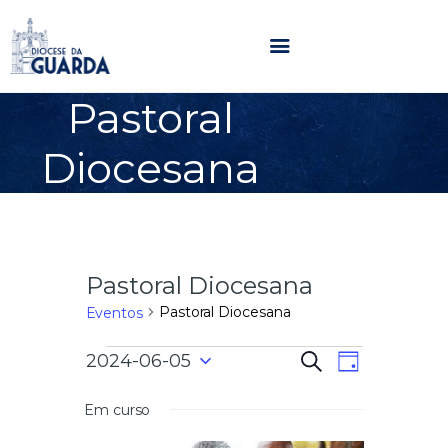
Pastoral
HOME
Diocesana
DIOCESE
SECRETARIADOS
PARÓQUIAS
NOTÍCIAS
Pastoral Diocesana
AGENDA
MULTIMÉDIA
Pastoral Diocesana
Eventos
SENTIR COM A IGREJA
N
N
2024-06-05
P
CONTACTOS
D
e
a
S
i
s
a
e
a
Em curso
v
q
l
u
e