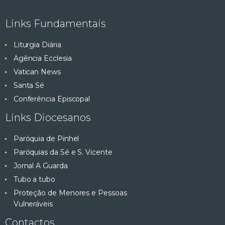
e
ç
Links Fundamentais
ã
s
o
Liturgia Diária
q
d
Agência Ecclesia
e
Vatican News
u
E
Santa Sé
v
i
Conferência Episcopal
e
Links Diocesanos
s
n
t
Paróquia de Pinhel
a
o
Paróquias da Sé e S. Vicente
e
Jornal A Guarda
Tubo a tubo
v
Proteção de Menores e Pessoas
Vulneráveis
i
Contactos