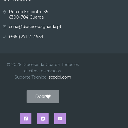
s
Rua do Encontro 35
6300-704 Guarda
u
curia@diocesedaguarda.pt
a
(+351) 271 212 959
l
i
© 2026 Diocese da Guarda. Todos os
direitos reservados.
z
Suporte Técnico:
scpdpi.com
a
Doar
ç
ã