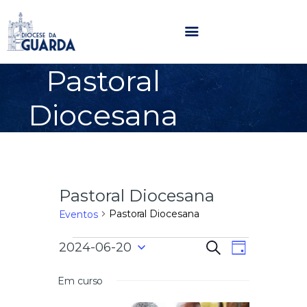
Pastoral
HOME
Diocesana
DIOCESE
SECRETARIADOS
PARÓQUIAS
NOTÍCIAS
Pastoral Diocesana
AGENDA
MULTIMÉDIA
Pastoral Diocesana
Eventos
SENTIR COM A IGREJA
N
N
2024-06-20
P
CONTACTOS
D
e
a
S
i
s
a
e
a
Em curso
v
q
l
u
e